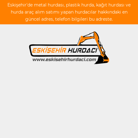
Eskişehir'de metal hurdası, plastik hurda, kağıt hurdası ve
hurda araç alım satımı yapan hurdacılar hakkındaki en
güncel adres, telefon bilgileri bu adreste.