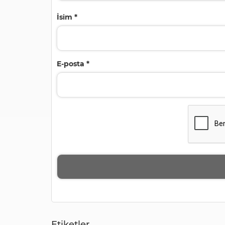
İsim
*
E-posta
*
Etiketler