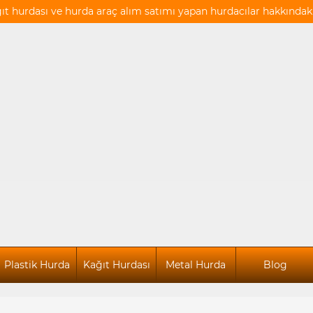
ğıt hurdası ve hurda araç alım satımı yapan hurdacılar hakkındaki 
Plastik Hurda
Kağıt Hurdası
Metal Hurda
Blog