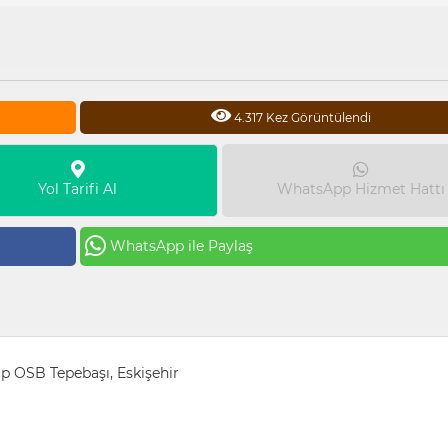
4.317 Kez Görüntülendi
Yol Tarifi Al
WhatsApp Hizmet Hattı
WhatsApp ile Paylaş
ip OSB Tepebaşı, Eskişehir