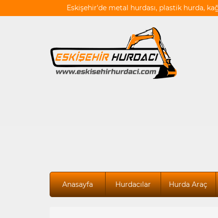
Eskişehir'de metal hurdası, plastik hurda, ka
Anasayfa
Hurdacılar
Hurda Araç