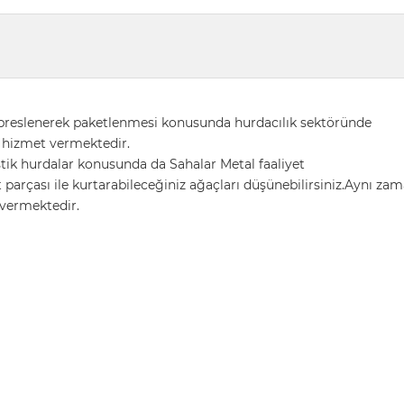
 preslenerek paketlenmesi konusunda hurdacılık sektöründe
e hizmet vermektedir.
stik hurdalar konusunda da Sahalar Metal faaliyet
 parçası ile kurtarabileceğiniz ağaçları düşünebilirsiniz.Aynı za
t vermektedir.